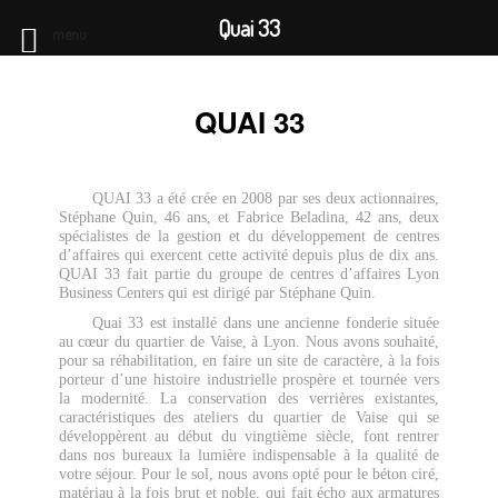
Quai 33
menu
QUAI 33
QUAI 33 a été crée en 2008 par ses deux actionnaires,
Stéphane Quin, 46 ans, et Fabrice Beladina, 42 ans, deux
spécialistes de la gestion et du développement de centres
d’affaires qui exercent cette activité depuis plus de dix ans.
QUAI 33 fait partie du groupe de centres d’affaires Lyon
Business Centers qui est dirigé par Stéphane Quin.
Quai 33 est installé dans une ancienne fonderie située
au cœur du quartier de Vaise, à Lyon. Nous avons souhaité,
pour sa réhabilitation, en faire un site de caractère, à la fois
porteur d’une histoire industrielle prospère et tournée vers
la modernité. La conservation des verrières existantes,
caractéristiques des ateliers du quartier de Vaise qui se
développèrent au début du vingtième siècle, font rentrer
dans nos bureaux la lumière indispensable à la qualité de
votre séjour. Pour le sol, nous avons opté pour le béton ciré,
matériau à la fois brut et noble, qui fait écho aux armatures