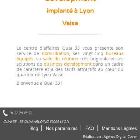
implanté à Lyon
Vaise
Le centre d'affaires Quai 33 vous présente son
service de
domiciliation
, ses vingt-cinq
bureaux
équipés
,
sa
salle de réunion
très originale et ses
solutions de
business development
dans un cadre
de caractère
et à des tarifs attractifs au cœur du
quartier de Lyon Vaise.
Bienvenue à Quai 33 !
04 72 78 48 72
QUAI 33 - 33 QUAI ARLOING 69009 LYON
Blog
Nos partenaires
FAQ
Mentions Légales
Réalisation :
Agence Digital
Cover