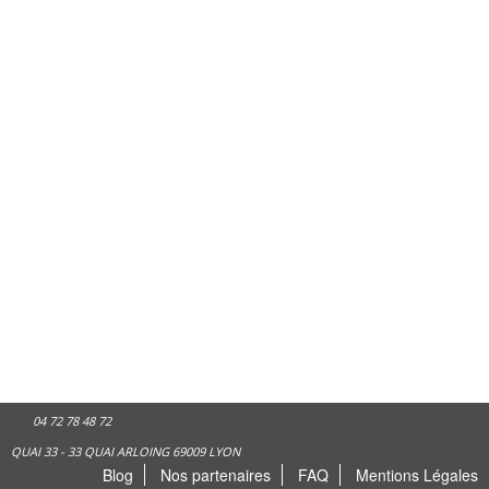
04 72 78 48 72
QUAI 33 - 33 QUAI ARLOING 69009 LYON
Blog
Nos partenaires
FAQ
Mentions Légales