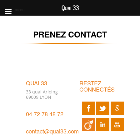
Quai 33
menu
PRENEZ CONTACT
QUAI 33
RESTEZ
CONNECTÉS
33 quai Arloing
69009 LYON
04 72 78 48 72
contact@quai33.com